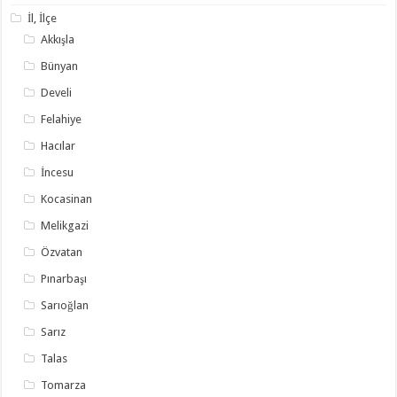
İl, İlçe
Akkışla
Bünyan
Develi
Felahiye
Hacılar
İncesu
Kocasinan
Melikgazi
Özvatan
Pınarbaşı
Sarıoğlan
Sarız
Talas
Tomarza