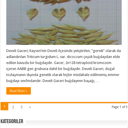
Develi Gaceri; Kayseri’nin Develi ilçesinde yetiştirilen, “gernik” olarak da
adlandırılan Triticum turgidum L. var. dicoccum çeşidi buğdaydan elde
edilen kavuzlu bir buğdaydır. Gacer, 2n=28 tetraploid kromozom
içeren AABB gen grubuna dahil bir buğdaydır. Develi Gaceri, doğal
tozlaşmanın dışında genetik olarak hiçbir müdahale edilmemiş emmer
buğdayı sınıfındandır. Develi Gaceri buğdayının başağı, …
Read More »
1
2
3
»
Page 1 of 3
Kategoriler