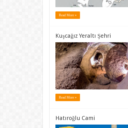
Read More »
Kuşcağız Yeraltı Şehri
Read More »
Hatıroğlu Cami