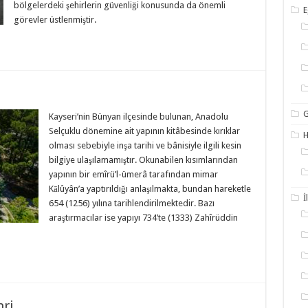
bölgelerdeki şehirlerin güvenliği konusunda da önemli
E
görevler üstlenmiştir.
G
Kayseri’nin Bünyan ilçesinde bulunan, Anadolu
Selçuklu dönemine ait yapının kitâbesinde kırıklar
olması sebebiyle inşa tarihi ve bânisiyle ilgili kesin
bilgiye ulaşılamamıştır. Okunabilen kısımlarından
yapının bir emîrü’l-ümerâ tarafından mimar
Kālûyân’a yaptırıldığı anlaşılmakta, bundan hareketle
İ
654 (1256) yılına tarihlendirilmektedir. Bazı
araştırmacılar ise yapıyı 734’te (1333) Zahîrüddin
hri