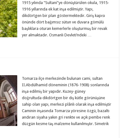
1915 yılında “Sultani”ye dönüştürülen okula, 1915-
1916 yıllarında ek kat inşa edilmiştir. Yapı,
dikdörtgen bir plan göstermektedir. Giriş kapısı
önünde dört bağımsız sütun ve duvara gömülü
başlıklara oturan kemerlerle oluşturmuş bir revak
yer almaktadır. Osmanlı Devleti’ndeki …
Tomarza ilçe merkezinde bulunan cami, sultan
II.Abdülhamid döneminin (1876-1908) sonlarında
inşa edilmiş bir yapıdır. Kuzey-güney
doğrultuda dikdörtgen bir dış kütle görünüşüne
sahip olan yapı, merkezi plânlı olarak inşa edilmiştir
Caminin inşasında Tomarza yöresine özgü, bazaltı
andıran siyaha yakın gri renkte ve açık pembe renk
düzgün kesme taş malzeme kullanılmıştır. Simetrik