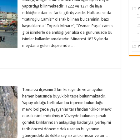
yaptırdığı bilinmektedir. 1222 ve 1271’de inşa
Y
edildiğine dair iki farklı görüş vardır. Halk arasında
“Katıroğlu Camisi” olarak bilinen bu caminin, bazı
kaynaklarda “Toprak Minare”, “Osman Paşa” camisi
gibi isimlerle de anıldığı yer alsa da günümüzde bu
isimler kullanılmamaktadır. Minaresi 1835 yılında
meydana gelen depremde …
Y
Tomarza ilçesinin 5 km kuzeyinde ve anayolun
hemen batısında büyük bir tepe bulunmaktadır.
Yapay olduğu belli olan bu tepenin bulunduğu
mevki bölgede yaşayanlar tarafından ‘Kirkor Mevki’
olarak isimlendirilmiştir Yüzeyde bulunan çanak
çömlek kırıklarından anlaşıldığı kadarıyla, yerleşimi
tarih öncesi döneme dek uzanan bu yapının
güneyindeki düzlükte sayısız antik mezar ve bir …