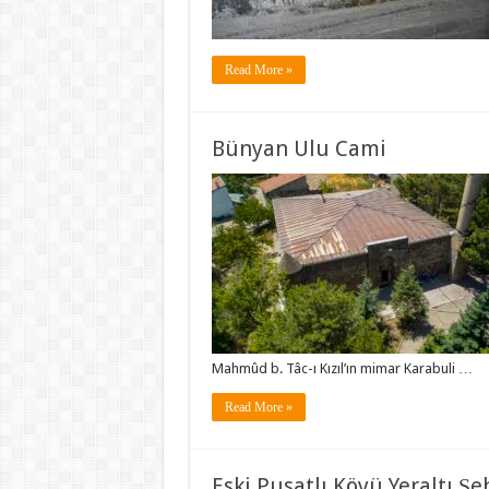
Read More »
Bünyan Ulu Cami
Mahmûd b. Tâc-ı Kızıl’ın mimar Karabuli …
Read More »
Eski Pusatlı Köyü Yeraltı Şe