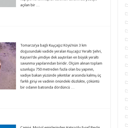
açılan bir …
Tomarza’ya bağlı Kuşçağız Köyü’nün 3 km
doğusundaki vadide yeralan Kuşcağız Yeraltı Şehri,
Kayseri’de şimdiye dek aaştırılan en büyük yeraltı
savunma yapılarından biridir. Ölçüm alınan toplam
uzunluğu 750 metreden fazla olan bu yapının,
vadiye bakan yüzünde yıkıntılar arasında kalmış üç
farklı girişi ve vadinin önündeki düzlükte, çöküntü
bir odanın batısında dördüncü …
Camiyi, Moğol emirlerinden Hatıroğlu Eşref Bey’in