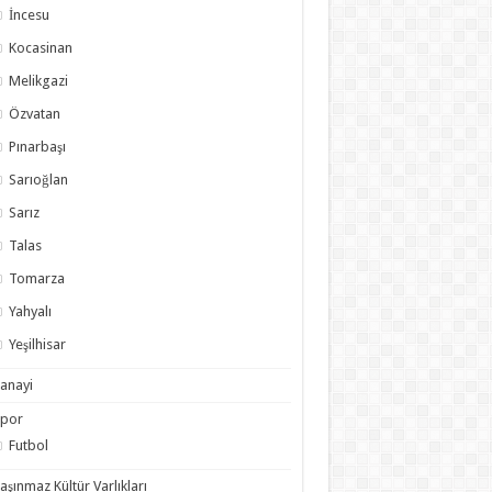
İncesu
Kocasinan
Melikgazi
Özvatan
Pınarbaşı
Sarıoğlan
Sarız
Talas
Tomarza
Yahyalı
Yeşilhisar
anayi
Spor
Futbol
aşınmaz Kültür Varlıkları