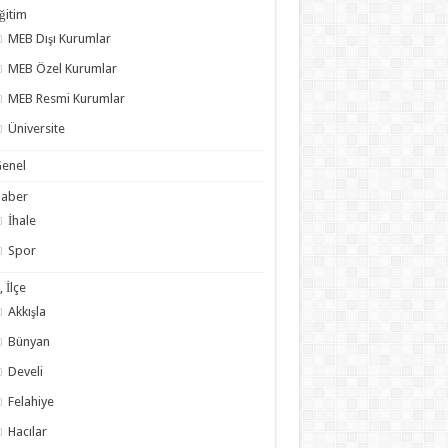
ğitim
MEB Dışı Kurumlar
MEB Özel Kurumlar
MEB Resmi Kurumlar
Üniversite
enel
Haber
İhale
Spor
l, İlçe
Akkışla
Bünyan
Develi
Felahiye
Hacılar