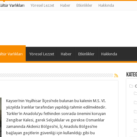
ltür Varlıkları
Yöresel Lezzet
Haber
Etkinlikler
Hakkında
tür Varlıkları
Yöresel Lezzet
Haber
Etkinlikler
Hakkında
Kate
C
Kayseri’nin Yeşilhisar İlçesi’nde bulunan bu kalenin M.S. VI.
yüzyılda İranlılar tarafından yapıldığı tahmin edilmektedir.
Türkler’in Anadolu’yu fethinden sonrada önemini koruyan
Zengibar Kalesi, gerek Selçuklular ve gerekse Osmanlılar
zamanında Akdeniz Bölgesi’ni, İç Anadolu Bölgesi’ne
bağlayan geçitlerin güvenliği için kullanıldığı gibi bu