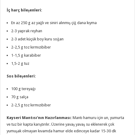
İç harç bileşenleri:
En az 250 g az yağlı ve siniri alınmış çiğ dana kıyma
2-3 yaprak reyhan
2-3 adet küçük boy kuru soğan
2-2,5 g toz kırmızıbiber
1-1,5 g karabiber
1,5-2 g tuz
Sos bileşenleri:
100 g tereyağı
70 g salça
2-2,5 g toz kırmızıbiber
Kayseri Mantısı’nın Hazırlanması:
Mantı hamuru için un, yumurta
ve tuz bir kapta karıştırılır. Üzerine yavaş yavaş su eklenerek çok
yumuşak olmayan kıvamda hamur elde edinceye kadar 15-30 dk