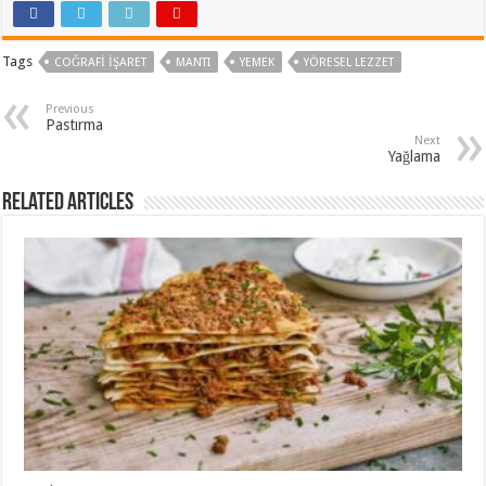
Tags
COĞRAFI IŞARET
MANTI
YEMEK
YÖRESEL LEZZET
Previous
Pastırma
Next
Yağlama
Related Articles