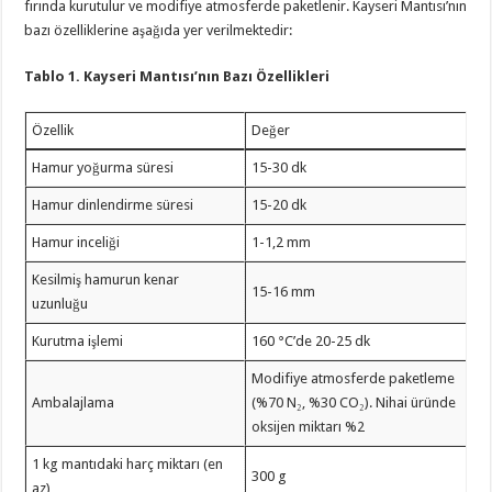
fırında kurutulur ve modifiye atmosferde paketlenir. Kayseri Mantısı’nın
bazı özelliklerine aşağıda yer verilmektedir:
Tablo 1. Kayseri Mantısı’nın Bazı Özellikleri
Özellik
Değer
Hamur yoğurma süresi
15-30 dk
Hamur dinlendirme süresi
15-20 dk
Hamur inceliği
1-1,2 mm
Kesilmiş hamurun kenar
15-16 mm
uzunluğu
Kurutma işlemi
160 °C’de 20-25 dk
Modifiye atmosferde paketleme
Ambalajlama
(%70 N₂, %30 CO₂). Nihai üründe
oksijen miktarı %2
1 kg mantıdaki harç miktarı (en
300 g
az)