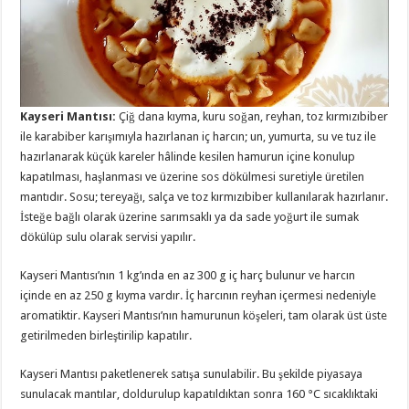
Kayseri Mantısı:
Çiğ dana kıyma, kuru soğan, reyhan, toz kırmızıbiber
ile karabiber karışımıyla hazırlanan iç harcın; un, yumurta, su ve tuz ile
hazırlanarak küçük kareler hâlinde kesilen hamurun içine konulup
kapatılması, haşlanması ve üzerine sos dökülmesi suretiyle üretilen
mantıdır. Sosu; tereyağı, salça ve toz kırmızıbiber kullanılarak hazırlanır.
İsteğe bağlı olarak üzerine sarımsaklı ya da sade yoğurt ile sumak
dökülüp sulu olarak servisi yapılır.
Kayseri Mantısı’nın 1 kg’ında en az 300 g iç harç bulunur ve harcın
içinde en az 250 g kıyma vardır. İç harcının reyhan içermesi nedeniyle
aromatiktir. Kayseri Mantısı’nın hamurunun köşeleri, tam olarak üst üste
getirilmeden birleştirilip kapatılır.
Kayseri Mantısı paketlenerek satışa sunulabilir. Bu şekilde piyasaya
sunulacak mantılar, doldurulup kapatıldıktan sonra 160 °C sıcaklıktaki