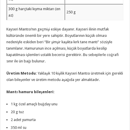
300 g harçtaki kıyma miktarı (en
250 g
az)
Kayseri Mantısı’nın geçmişi eskiye dayanır. Kayseri ilinin mutfak
kültüründe önemli bir yere sahiptir. Boyutlarının küçük olması
nedeniyle eskiden beri “Bir şimşir kaşıkta kırk tane mantı” sözüyle
tanımlanır. Hamurunun ince açılması, küçük boyutlarda kesilip
kapatılması işlemleri ustalık becerisi gerektirir. Bu sebeplerle coğrafi
sınır ile ün bağı bulunur.
Üretim Metodu:
Yaklaşık 10 kişilik Kayseri Mantısı üretmek için gerekli
olan bileşenler ve üretim metodu aşağıda yer almaktadır.
Mantı hamuru bileşenleri:
1 kg özel amaçlı buğday unu
20 g tuz
2 adet yumurta
350 ml su