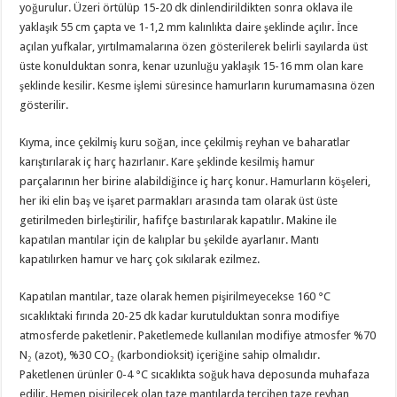
yoğurulur. Üzeri örtülüp 15-20 dk dinlendirildikten sonra oklava ile
yaklaşık 55 cm çapta ve 1-1,2 mm kalınlıkta daire şeklinde açılır. İnce
açılan yufkalar, yırtılmamalarına özen gösterilerek belirli sayılarda üst
üste konulduktan sonra, kenar uzunluğu yaklaşık 15-16 mm olan kare
şeklinde kesilir. Kesme işlemi süresince hamurların kurumamasına özen
gösterilir.
Kıyma, ince çekilmiş kuru soğan, ince çekilmiş reyhan ve baharatlar
karıştırılarak iç harç hazırlanır. Kare şeklinde kesilmiş hamur
parçalarının her birine alabildiğince iç harç konur. Hamurların köşeleri,
her iki elin baş ve işaret parmakları arasında tam olarak üst üste
getirilmeden birleştirilir, hafifçe bastırılarak kapatılır. Makine ile
kapatılan mantılar için de kalıplar bu şekilde ayarlanır. Mantı
kapatılırken hamur ve harç çok sıkılarak ezilmez.
Kapatılan mantılar, taze olarak hemen pişirilmeyecekse 160 °C
sıcaklıktaki fırında 20-25 dk kadar kurutulduktan sonra modifiye
atmosferde paketlenir. Paketlemede kullanılan modifiye atmosfer %70
N₂ (azot), %30 CO₂ (karbondioksit) içeriğine sahip olmalıdır.
Paketlenen ürünler 0-4 °C sıcaklıkta soğuk hava deposunda muhafaza
edilir. Hemen pişirilecek olan taze mantılarda tercihen taze reyhan