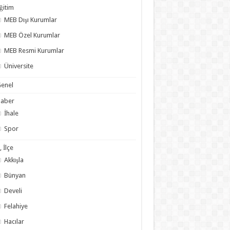
ğitim
MEB Dışı Kurumlar
MEB Özel Kurumlar
MEB Resmi Kurumlar
Üniversite
enel
Haber
İhale
Spor
l, İlçe
Akkışla
Bünyan
Develi
Felahiye
Hacılar