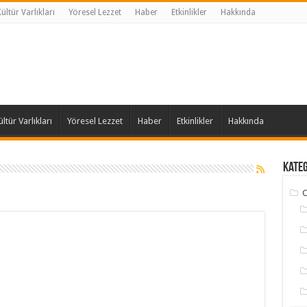
ltür Varlıkları
Yöresel Lezzet
Haber
Etkinlikler
Hakkında
tür Varlıkları
Yöresel Lezzet
Haber
Etkinlikler
Hakkında
Kate
C