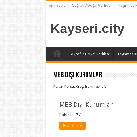
Ana Sayfa
Coğrafi / Doğal Varlıklar
Taşınmaz Kü
Kayseri.city
Coğrafi / Doğal Varlıklar
Taşınmaz Kül
MEB Dışı Kurumlar
Kuran Kursu, Kreş, Bakımevi v.b
MEB Dışı Kurumlar
[table id=7 /]
Read More »