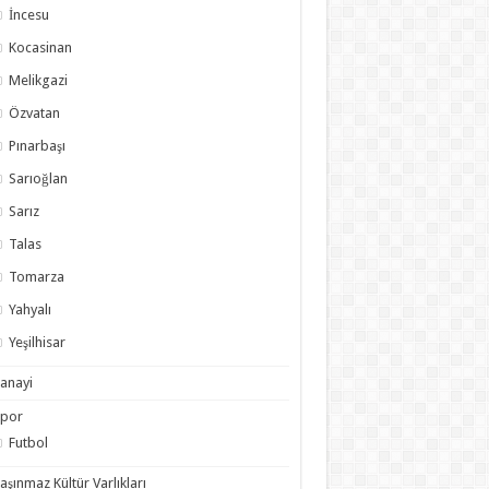
İncesu
Kocasinan
Melikgazi
Özvatan
Pınarbaşı
Sarıoğlan
Sarız
Talas
Tomarza
Yahyalı
Yeşilhisar
anayi
Spor
Futbol
aşınmaz Kültür Varlıkları