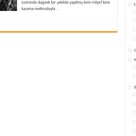
üzerinde dağınık bir şekilde yayılmış kimi rölyef kimi
E
kazıma methoduyla …
G
İ