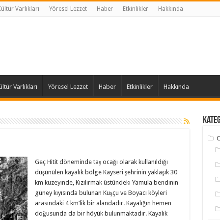
ltür Varlıkları
Yöresel Lezzet
Haber
Etkinlikler
Hakkında
tür Varlıkları
Yöresel Lezzet
Haber
Etkinlikler
Hakkında
Kate
C
Geç Hitit döneminde taş ocağı olarak kullanıldığı
düşünülen kayalık bölge Kayseri şehrinin yaklaşık 30
km kuzeyinde, Kızılırmak üstündeki Yamula bendinin
güney kıyısında bulunan Kuşçu ve Boyacı köyleri
arasındaki 4 km’lik bir alandadır. Kayalığın hemen
doğusunda da bir höyük bulunmaktadır. Kayalık