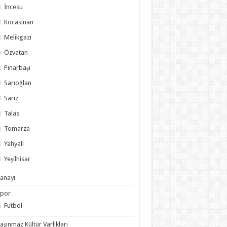
İncesu
Kocasinan
Melikgazi
Özvatan
Pınarbaşı
Sarıoğlan
Sarız
Talas
Tomarza
Yahyalı
Yeşilhisar
anayi
Spor
Futbol
aşınmaz Kültür Varlıkları