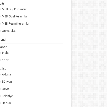
ğitim
MEB Dışı Kurumlar
MEB Özel Kurumlar
MEB Resmi Kurumlar
Üniversite
enel
Haber
İhale
Spor
l, İlçe
Akkışla
Bünyan
Develi
Felahiye
Hacılar