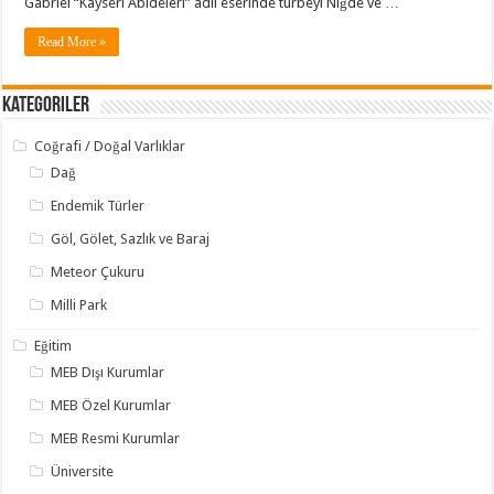
Gabriel “Kayseri Abideleri” adlı eserinde türbeyi Niğde ve …
Read More »
Kategoriler
Coğrafi / Doğal Varlıklar
Dağ
Endemik Türler
Göl, Gölet, Sazlık ve Baraj
Meteor Çukuru
Milli Park
Eğitim
MEB Dışı Kurumlar
MEB Özel Kurumlar
MEB Resmi Kurumlar
Üniversite