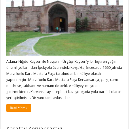
Adana-Niğde-Kayseri ile Nevşehir-Ürgüp-Kayseri’yi birleştiren çağın
önemli yollarından İpekyolu üzerindeki kavşakta, İncesu’da 1660 yılında
Merzifonlu Kara Mustafa Paşa tarafından bir külliye olarak
yaptırılmıştır. Merzifonlu Kara Mustafa Paşa Kervansarayı, çarşı, cami,
medrese, tabhane ve hamam ile birlikte külliyeyi meydana
getirmektedir. Kervansarayın cephesi kuzeydoğuda yola paralel olarak
yerleştirilmiştir. Bir yanı cami avlusu, bir …
Read More »
Karatay Kervansarayı