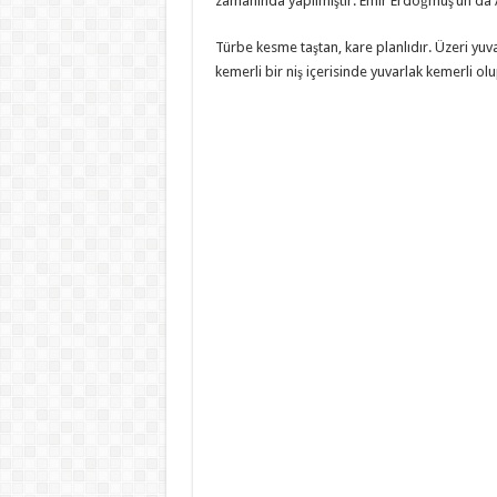
zamanında yapılmıştır. Emir Erdoğmuş’un da A
Türbe kesme taştan, kare planlıdır. Üzeri yuvar
kemerli bir niş içerisinde yuvarlak kemerli 