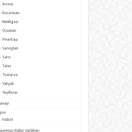
İncesu
Kocasinan
Melikgazi
Özvatan
Pınarbaşı
Sarıoğlan
Sarız
Talas
Tomarza
Yahyalı
Yeşilhisar
anayi
Spor
Futbol
aşınmaz Kültür Varlıkları