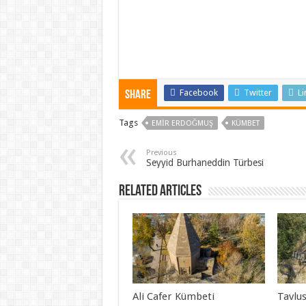
Facebook
Twitter
Li
Share
Tags
EMIR ERDOĞMUŞ
KÜMBET
Previous
Seyyid Burhaneddin Türbesi
Related Articles
Ali Cafer Kümbeti
Tavlu