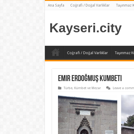
Ana Sayfa
Coğrafi / Doğal Varlıklar
Taşınmaz Kü
Kayseri.city
Coğrafi / Doğal Varlıklar
Taşınmaz Kül
Emir Erdoğmuş Kumbeti
Türbe, Kümbet ve Mezar
Leave a com