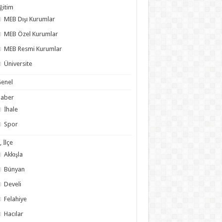
ğitim
MEB Dışı Kurumlar
MEB Özel Kurumlar
MEB Resmi Kurumlar
Üniversite
enel
Haber
İhale
Spor
l, İlçe
Akkışla
Bünyan
Develi
Felahiye
Hacılar