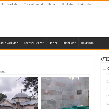
ltür Varlıkları
Yöresel Lezzet
Haber
Etkinlikler
Hakkında
tür Varlıkları
Yöresel Lezzet
Haber
Etkinlikler
Hakkında
Kate
C
ment