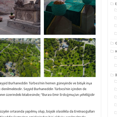
E
G
İ
eyyid Burhaneddin Türbesi’nin hemen güneyinde ve bitişik inşa
de denilmektedir. Seyyid Burhaneddin Türbesi’nin içinden de
ının üzerindeki kitabesinde; “Burası Emir Erdoğmuş’un şehitliğidir
zyılın ortasında yapılmış olup, büyük olasılıkla da Eretnaoğulları