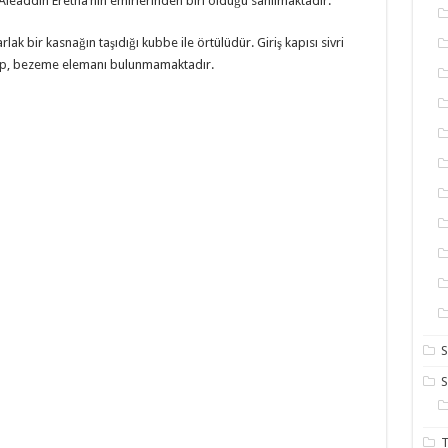
leaddin Eretna’nın emirlerinden biri olduğu sanılmaktadır.
lak bir kasnağın taşıdığı kubbe ile örtülüdür. Giriş kapısı sivri
olup, bezeme elemanı bulunmamaktadır.
S
T