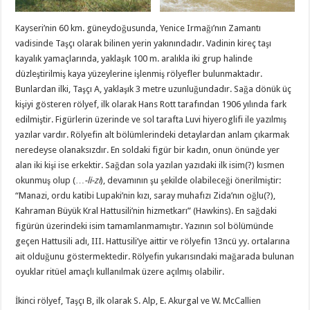
Kayseri’nin 60 km. güneydoğusunda, Yenice Irmağı’nın Zamantı
vadisinde Taşçı olarak bilinen yerin yakınındadır. Vadinin kireç taşı
kayalık yamaçlarında, yaklaşık 100 m. aralıkla iki grup halinde
düzleştirilmiş kaya yüzeylerine işlenmiş rölyefler bulunmaktadır.
Bunlardan ilki, Taşçı A, yaklaşık 3 metre uzunluğundadır. Sağa dönük üç
kişiyi gösteren rölyef, ilk olarak Hans Rott tarafından 1906 yılında fark
edilmiştir. Figürlerin üzerinde ve sol tarafta Luvi hiyeroglifi ile yazılmış
yazılar vardır. Rölyefin alt bölümlerindeki detaylardan anlam çıkarmak
neredeyse olanaksızdır. En soldaki figür bir kadın, onun önünde yer
alan iki kişi ise erkektir. Sağdan sola yazılan yazıdaki ilk isim(?) kısmen
okunmuş olup (…
-li-zi
), devamının şu şekilde olabileceği önerilmiştir:
“Manazi, ordu katibi Lupaki’nin kızı, saray muhafızı Zida’nın oğlu(?),
Kahraman Büyük Kral Hattusili’nin hizmetkarı” (Hawkins). En sağdaki
figürün üzerindeki isim tamamlanmamıştır. Yazının sol bölümünde
geçen Hattusili adı, III. Hattusili’ye aittir ve rölyefin 13ncü yy. ortalarına
ait olduğunu göstermektedir. Rölyefin yukarısındaki mağarada bulunan
oyuklar ritüel amaçlı kullanılmak üzere açılmış olabilir.
İkinci rölyef, Taşçı B, ilk olarak S. Alp, E. Akurgal ve W. McCallien