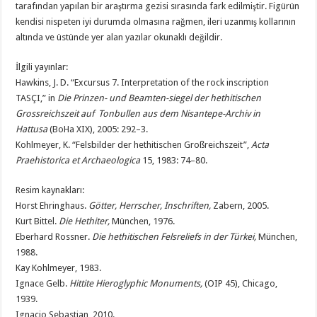
tarafından yapılan bir araştırma gezisi sırasında fark edilmiştir. Figürün
kendisi nispeten iyi durumda olmasına rağmen, ileri uzanmış kollarının
altında ve üstünde yer alan yazılar okunaklı değildir.
İlgili yayınlar:
Hawkins, J. D. “Excursus 7. Interpretation of the rock inscription
TASÇI,” in
Die Prinzen- und Beamten-siegel der hethitischen
Grossreichszeit auf Tonbullen aus dem Nisantepe-Archiv in
Hattusa
(BoHa XIX), 2005: 292–3.
Kohlmeyer, K. “Felsbilder der hethitischen Großreichszeit”,
Acta
Praehistorica et Archaeologica
15, 1983: 74–80.
Resim kaynakları:
Horst Ehringhaus.
Götter, Herrscher, Inschriften,
Zabern, 2005.
Kurt Bittel.
Die Hethiter,
München, 1976.
Eberhard Rossner.
Die hethitischen Felsreliefs in der Türkei,
München,
1988.
Kay Kohlmeyer, 1983.
Ignace Gelb.
Hittite Hieroglyphic Monuments,
(OIP 45), Chicago,
1939.
Ignacio Sebastian, 2010.