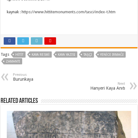
kaynak :
https://www.hittitemonuments.com/tasci/index-t.htm
Tags
HITIT
KAYA RESMI
KAYA YAZISI
TAŞÇI
YENICE IRMAĞI
ZAMANTI
Previous
Burunkaya
Next
Hanyeri Kaya Anıtı
Related Articles