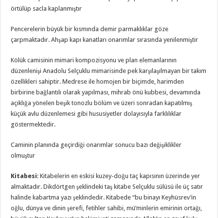
örtülüp sacla kaplanmıştır
Pencerelerin büyük bir kısmında demir parmaklıklar göze
çarpmaktadır. Ahşap kapı kanatları onarımlar sırasında yenilenmiştir
Kölük camisinin mimari kompozisyonu ve plan elemanlarının
düzenlenişi Anadolu Selçuklu mimarisinde pek karşılaşılmayan bir takım
özellikleri sahiptir. Medrese ile homojen bir biçimde, harimden
birbirine bağlantılı olarak yapılması, mihrab önü kubbesi, devamında
açıklığa yönelen beşik tonozlu bölüm ve üzeri sonradan kapatılmış
küçük avlu düzenlemesi gibi hususiyetler dolayısıyla farklılıklar
göstermektedir.
Caminin planında geçirdiği onarımlar sonucu bazı değişiklikler
olmuştur
Kitabesi
: Kitabelerin en eskisi kuzey-doğu taç kapısının üzerinde yer
almaktadır. Dikdörtgen şeklindeki taş kitabe Selçuklu sülüsü ile üç satır
halinde kabartma yazı şeklindedir. Kitabede “bu binayı Keyhüsrev’in
oğlu, dünya ve dinin şerefi, fetihler sahibi, mü’minlerin emirinin ortağı,