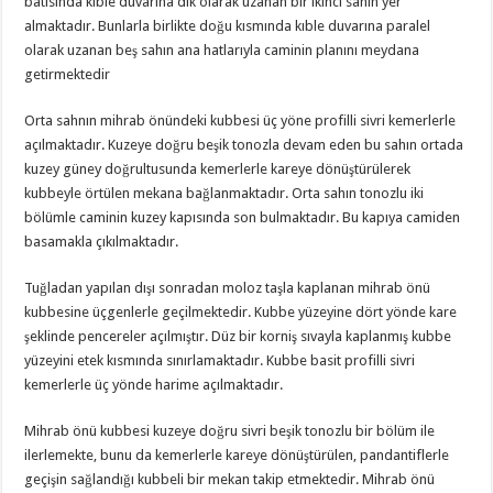
batısında kıble duvarına dik olarak uzanan bir ikinci sahın yer
almaktadır. Bunlarla birlikte doğu kısmında kıble duvarına paralel
olarak uzanan beş sahın ana hatlarıyla caminin planını meydana
getirmektedir
Orta sahnın mihrab önündeki kubbesi üç yöne profilli sivri kemerlerle
açılmaktadır. Kuzeye doğru beşik tonozla devam eden bu sahın ortada
kuzey güney doğrultusunda kemerlerle kareye dönüştürülerek
kubbeyle örtülen mekana bağlanmaktadır. Orta sahın tonozlu iki
bölümle caminin kuzey kapısında son bulmaktadır. Bu kapıya camiden
basamakla çıkılmaktadır.
Tuğladan yapılan dışı sonradan moloz taşla kaplanan mihrab önü
kubbesine üçgenlerle geçilmektedir. Kubbe yüzeyine dört yönde kare
şeklinde pencereler açılmıştır. Düz bir korniş sıvayla kaplanmış kubbe
yüzeyini etek kısmında sınırlamaktadır. Kubbe basit profilli sivri
kemerlerle üç yönde harime açılmaktadır.
Mihrab önü kubbesi kuzeye doğru sivri beşik tonozlu bir bölüm ile
ilerlemekte, bunu da kemerlerle kareye dönüştürülen, pandantiflerle
geçişin sağlandığı kubbeli bir mekan takip etmektedir. Mihrab önü