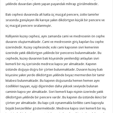
şeklinde duvardan çıkıntı yapan payandalı mihrap görülmektedir.
Batı cephesi duvarında alt katta üç mazgal pencere, üstte tamirler
sırasında genişleyen ilki kareye yakın dikdörtgen küçük bir pencere ve
üç mazgal pencere sıralanmıştır.
Külliyenin kuzey cephesi, aynı zamanda cami ve medresenin ön cephe
duvarını oluşturmaktadır. Cami ve medresenin giriş kapıları bu cephe
üzerindedir. Kuzey cephesinde; eski cami kapısının sivri kemerinin
üzerinde yatık dikdörtgen şeklinde bir penceresi bulunmaktadır. Bu
cephede, kuzey duvarının batı köşesinde yenilendiği anlaşılan sivri
kemerli bir niş içerisinde medrese kapısı yer almaktadır. Kapının
üstünde doğuya doğru bir çörten bulunmaktadır. Duvarın kuzey batı
köşesine yakın yerde dikdörtgen şeklinde beyaz mermerden bir tamir
kitabesi bulunmaktadır. Bu kapının doğusunda hemen hemen aynı
özellikleri taşıyan, eşiği diğerinden daha yüksek seviyede bulunan
caminin kapısı yer almaktadır. Sivri kemerli kapı nişinin üzerinde yatık
dikdörtgen şeklinde bir pencere vardır. Bu kapının da üstünde ikinci bir
çörten yer almaktadır. Bu kapı çok oynanmakla birlikte cami kapısıyla
büyük benzerlikler göstermektedir. Medrese kapısı sivri kemerli bir niş