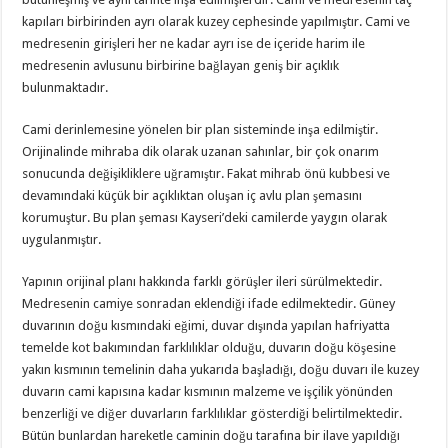
kapıları birbirinden ayrı olarak kuzey cephesinde yapılmıştır. Cami ve
medresenin girişleri her ne kadar ayrı ise de içeride harim ile
medresenin avlusunu birbirine bağlayan geniş bir açıklık
bulunmaktadır.
Cami derinlemesine yönelen bir plan sisteminde inşa edilmiştir.
Orijinalinde mihraba dik olarak uzanan sahınlar, bir çok onarım
sonucunda değişikliklere uğramıştır. Fakat mihrab önü kubbesi ve
devamındaki küçük bir açıklıktan oluşan iç avlu plan şemasını
korumuştur. Bu plan şeması Kayseri’deki camilerde yaygın olarak
uygulanmıştır.
Yapının orijinal planı hakkında farklı görüşler ileri sürülmektedir.
Medresenin camiye sonradan eklendiği ifade edilmektedir. Güney
duvarının doğu kısmındaki eğimi, duvar dışında yapılan hafriyatta
temelde kot bakımından farklılıklar olduğu, duvarın doğu köşesine
yakın kısmının temelinin daha yukarıda başladığı, doğu duvarı ile kuzey
duvarın cami kapısına kadar kısmının malzeme ve işçilik yönünden
benzerliği ve diğer duvarların farklılıklar gösterdiği belirtilmektedir.
Bütün bunlardan hareketle caminin doğu tarafına bir ilave yapıldığı