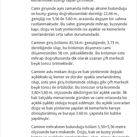
kemerindeki üzengi taşları profillidir.
Cami girişinde aynı zamanda mihrap aksının bulunduğu
ve kuzey-güney doğrultusundaki derinliği 22.66 m.,
genişliği ise 5.56 ile 5.80 m. arasında değişen bir sahına
rastlanmaktadır. Bu sahın güneyinde mihrap, kuzeyinde
kapı, doğu ve batı yönlerinde ise ayaklar ve kemerlerle
sınırlandırılan orta sahın durumundadır.
Caminin giriş bölümü 45,54 m. genişliğinde, 3,73 m.
derinliğinde olup, bu bölümün döşemesi cami
döşemesinden 58 cm. yüksekliktedir. Bu bölümün üstü
mihrap doğrultusunda dik olarak uzanan çift merkezli
beşik tonoz örtmektedir.
Caminin avlu mekanı doğu ve batı yönlerinde değişik
açıklıktaki üç kemer ve dörder ayakla sınırlandırılmış
olup, üstü yine giriş bölümünde olduğu gibi çift merkezli
beşik tonoz ile örtülüdür. Bu tonozun orta kısmında
3,80×5,80 m. ölçüsünde dikdörtgen bir açıklık vardır. İlk
hali Selçuklu mimarisinde görülen ve cami ortasında bir
açıklık (ışıklık) olduğu tespit edilmiştir. Bu açıklık sonradan
doğu ve batı yönlerine yapılan ek kemerlerle kareye
dönüştürülmüş ve buraya 3,60 m. çapında bir kubbe
yapılmıştır.
Caminin mihrabının bulunduğu bölüm 5,50×5,56 metre
ölçüsünde kare mekandır. Doğu, batı ve kuzey yönleri