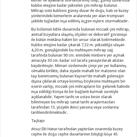
kemer ve ayaklarla sınırlandırılmış olup, güney duvarında
kubbe eteğine kadar yükselen çini mihrap bulunur.
Mihrap üstü kubbesi güney duvar ile doğu, batı ve kuzey
yönlerindeki kemerlerin aralarında yer alan trompvari
şekilde tuğladan inşa edilmiş üçgen nişlere oturmaktadır.
Bu bölümün kıble duvarında bulunan mozaik çini mihrap,
anıtsal boyutlara ulaşmış ölçüleri ve dekoratif görünüşü
ile bütün mekâna hakim bir unsur olarak belirmektedir.
Kubbe eteğine kadar çıkarak 7,32 m. yüksekliğe ulaşan
4,20 m. genişliğindeki bu muhteşem mihrap sağ
tarafında bulunan 90 cm. enindeki minbere yer açmak
amacıyla 30 cm. kadar sol tarafa yanaştırılarak akstan
kaydırılmıştır. Mimari süslemede çiniyi yer yer kullanmış
olmakla birlikte, daha ziyade mahalli bir malzeme olan
taşı benimsemiş bulunan Kayseri’de mahalli geleneğin
dışına çıkılarak ortaya konmuş böylesine muhteşem bir
eserin varlığı, mozaik çini mihrapların bir gelenek halinde
inşa edildiği Konya ile bir bağlantı kurmak suretiyle
açıklanabilir. Yapım tarihi ve ustası kesin olarak
bilinmeyen bu mihrap sanat tarihi araştırmacıları
tarafından 13. yüzyılın ikinci yansına veya sonlarına
tarihlendirilmektedir.
Taçkapı
Atsuz Elti Hatun tarafından yaptırılan onarımda kuzey
cephe ile doğu cephe duvarlarının bitiştiği köşe 45