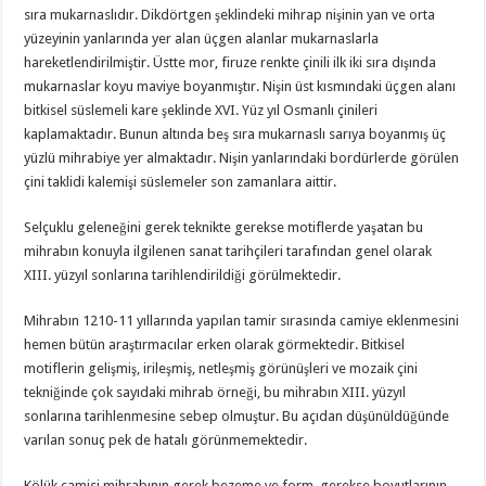
sıra mukarnaslıdır. Dikdörtgen şeklindeki mihrap nişinin yan ve orta
yüzeyinin yanlarında yer alan üçgen alanlar mukarnaslarla
hareketlendirilmiştir. Üstte mor, firuze renkte çinili ilk iki sıra dışında
mukarnaslar koyu maviye boyanmıştır. Nişin üst kısmındaki üçgen alanı
bitkisel süslemeli kare şeklinde XVI. Yüz yıl Osmanlı çinileri
kaplamaktadır. Bunun altında beş sıra mukarnaslı sarıya boyanmış üç
yüzlü mihrabiye yer almaktadır. Nişin yanlarındaki bordürlerde görülen
çini taklidi kalemişi süslemeler son zamanlara aittir.
Selçuklu geleneğini gerek teknikte gerekse motiflerde yaşatan bu
mihrabın konuyla ilgilenen sanat tarihçileri tarafından genel olarak
XIII. yüzyıl sonlarına tarihlendirildiği görülmektedir.
Mihrabın 1210-11 yıllarında yapılan tamir sırasında camiye eklenmesini
hemen bütün araştırmacılar erken olarak görmektedir. Bitkisel
motiflerin gelişmiş, irileşmiş, netleşmiş görünüşleri ve mozaik çini
tekniğinde çok sayıdaki mihrab örneği, bu mihrabın XIII. yüzyıl
sonlarına tarihlenmesine sebep olmuştur. Bu açıdan düşünüldüğünde
varılan sonuç pek de hatalı görünmemektedir.
Kölük camisi mihrabının gerek bezeme ve form, gerekse boyutlarının