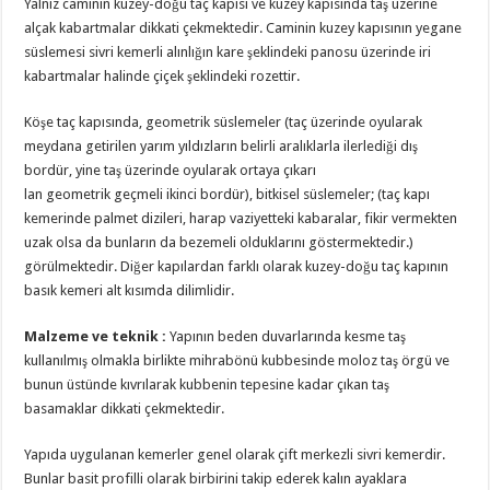
Yalnız caminin kuzey-doğu taç kapısı ve kuzey kapısında taş üzerine
alçak kabartmalar dikkati çekmektedir. Caminin kuzey kapısının yegane
süslemesi sivri kemerli alınlığın kare şeklindeki panosu üzerinde iri
kabartmalar halinde çiçek şeklindeki rozettir.
Köşe taç kapısında, geometrik süslemeler (taç üzerinde oyularak
meydana getirilen yarım yıldızların belirli aralıklarla ilerlediği dış
bordür, yine taş üzerinde oyularak ortaya çıkarı
lan geometrik geçmeli ikinci bordür), bitkisel süslemeler; (taç kapı
kemerinde palmet dizileri, harap vaziyetteki kabaralar, fikir vermekten
uzak olsa da bunların da bezemeli olduklarını göstermektedir.)
görülmektedir. Diğer kapılardan farklı olarak kuzey-doğu taç kapının
basık kemeri alt kısımda dilimlidir.
Malzeme ve teknik :
Yapının beden duvarlarında kesme taş
kullanılmış olmakla birlikte mihrabönü kubbesinde moloz taş örgü ve
bunun üstünde kıvrılarak kubbenin tepesine kadar çıkan taş
basamaklar dikkati çekmektedir.
Yapıda uygulanan kemerler genel olarak çift merkezli sivri kemerdir.
Bunlar basit profilli olarak birbirini takip ederek kalın ayaklara