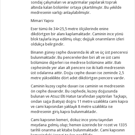
sondaj çalışmaları ve araştırmalar yapılarak toprak
altında kalan bölümler ortaya çıkartılmıştır. Bu şekilde
medresenin varlığı anlaşılabilmiştir.
Mimari Yapısı
Eser tümü ile 34×25,5 metre ölçülerinde enine
dikdörtgen bir alanı kaplamaktadır. Caminin ince yönü
blok taşlarla inşa edilmiş olup; değişik onarımların izleri
oldukça belirgindir.
Binanın güney cephe duvarında iki alt ve üç üst penceresi
bulunmaktadır. Bu pencerelerden biri alt ve üst cami
bölümüne diğerleri ise medrese bölümüne aittir. Batı
cephesinde yer alan alt pencere ise iki katlı medresenin
üst odalarına aittir. Doğu cephe duvarı ise zeminde 2,5
metre yükseklikte dört adet dikdörtgen pencere vardır.
Caminin kuzey cephe duvarı ise caminin ve medresenin
ön cephe duvarıdır. Bu cephede, kuzey doğusunda
bulunan ve Atsuz Elti Hatun tarafından yaptırılan Taçkapı,
ondan sağa (batıya) doğru 11 metre uzaklıkta cami kapısı
ve cami kapısından yaklaşık 8 metre uzaklıkta ise
medresenin giriş kapısı bulunmaktadır.
Cami kapısının kemeri, dokuz ince yonu taşından
meydana gelmiş olup; hemen üzerinde bir rozet ve 1335
tarihli onarıma ait kitabe bulunmaktadır. Cami kapısının