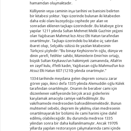
hamamdan oluşmaktadır.
Külliyenin veya caminin inşa tarihini ve banisini belirten
bir kitabesi yoktur. Yapı üzerinde bulunan iki kitabeden
daha eski olanı kuzeydoğu cephede yer alan ve
sonradan eklenen taçkapı üzerindedir. Bu kitabeye göre
yapılar 1211 yılında Sultan Mehmet Melik Gazi’nin yeğeni
olan Yağıbasan Mahmut kızı Atsız Elti Hatun tarafından
onartılmıştır. Taçkapı üzerindeki bu kitabe üç satırdan
ibaret olup, Selçuklu sülüsü ile yazılan kitabesinin
Türkçesi şöyledir: “Bu binayı Keyhüsrev’in oğlu, dünya ve
dinin şerefi, fetihler sahibi, Müminlerin Emiri’nin ortağı,
büyük Sultan Keykavus’un hakimiyeti zamanında, Allah’ın
en zayıf kulu, iffetli kadın, Yağıbasan oğlu Mahmud’un kızı
Atsuz Elti Hatun 607 (1210) yılında onartmıştır.”
1334 tarihinde meydana gelen deprem sonucu zarar
gören yapı, ikinci defa 1335 yılında Alemuddin oğlu Külek
tarafından onartılmıştır. Onarım ile beraber cami için
düzenlenen vakfiyesinde birçok arazi giderlerini
karşılamak amacıyla camiye vakfedilmiştir. Bu
vakıfnamede medreseden bahsedilmemektedir. Bunun
muhtemel sebebi, deprem ile yıkılmış olan medresenin
onartılmayarak bir bölümü ile cami harimi içine dahil
edilmiş olabileceğidir. Bu durumda medrese 1335
yılından sonra bir daha kullanılmamıştır. Ancak 1970’li
yıllarda yapılan restorasyon çalışmalarında cami içinde