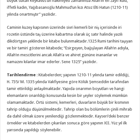
büyük sultan Keykavus’un hakimiyeti zamanında Allah’ın en zayıf kulu,
iffetli kadın, Yağıbasanoğlu Mahmud’un kızı Atsız Elti Hatun (1210-11)
yılında onartmıştır” yazılıdır.
Caminin kuzey kapısının üzerinde sivri kemerli bir niş içerisinde iri
rozetin üstünde taş üzerine kabartma olarak üç satır halinde yazılı
dikdörtgen şeklinde bir kitabe bulunmaktadır.1325 Rumi tarihini taşıyan
ve bir tamiri gösteren kitabede; “Esirgeyen, bağışlayan Allah’ın adıyla,
Allah’ın mescitlerini ancak Allah’a ve ahiret gününe inananlar ve
namazını kılanlar imar ederler. Sene 1325” yazılıdır.
Tarihlendirme
: Kitabelerden; yapının 1210-11 yılında tamir edildiği,
H. 735/ M. 1335 yılında Vakfiyesine göre Kölük Şemseddin tarafından
tamir ettirildiği anlaşılmaktadır. Yapıda onarımın boyutları ve hangi
elemanların onarıldığı konusunda kesin bir şeyler söylemek mümkün
olamamaktadır. Örtü sistemi, kemerleri, duvarların büyük bir kısmının
tahrip olduğu düşünülmektedir. Tahrip olan bu bölümlerin çinili mihrab
da dahil olmak üzere yenilendiği gözlenmektedir. Kayseri’deki benzer
örnekler ve kitabelerden çıkarılan sonuca göre yapının XII. Yüz yıl ilk
yarısında yapıldığı söylenebilir.