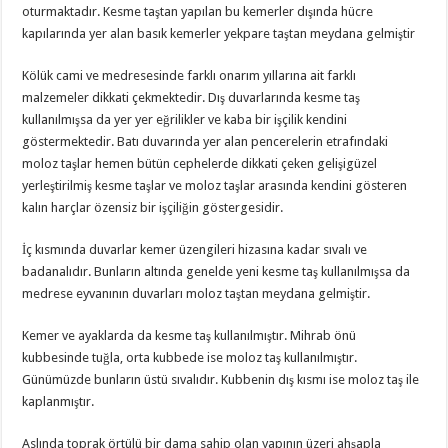
oturmaktadır. Kesme taştan yapılan bu kemerler dışında hücre
kapılarında yer alan basık kemerler yekpare taştan meydana gelmiştir
Kölük cami ve medresesinde farklı onarım yıllarına ait farklı
malzemeler dikkati çekmektedir. Dış duvarlarında kesme taş
kullanılmışsa da yer yer eğrilikler ve kaba bir işçilik kendini
göstermektedir. Batı duvarında yer alan pencerelerin etrafındaki
moloz taşlar hemen bütün cephelerde dikkati çeken gelişigüzel
yerleştirilmiş kesme taşlar ve moloz taşlar arasında kendini gösteren
kalın harçlar özensiz bir işçiliğin göstergesidir.
İç kısmında duvarlar kemer üzengileri hizasına kadar sıvalı ve
badanalıdır. Bunların altında genelde yeni kesme taş kullanılmışsa da
medrese eyvanının duvarları moloz taştan meydana gelmiştir.
Kemer ve ayaklarda da kesme taş kullanılmıştır. Mihrab önü
kubbesinde tuğla, orta kubbede ise moloz taş kullanılmıştır.
Günümüzde bunların üstü sıvalıdır. Kubbenin dış kısmı ise moloz taş ile
kaplanmıştır.
Aslında toprak örtülü bir dama sahip olan yapının üzeri ahşapla