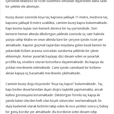
içerisinde kitabesiz ve rozet süslemesi olmadan diğerinden daha sade
bir şekilde ele alınmıştır.
Kuzey duvarı üzerinde köşe taç kapısına yaklaşık 11 metre, medrese taç
kapısına yaklaşık 8 metre uzaklıkta, caminin kuzey kapısı bulunmaktadır.
Kapı kesme taştan sivri kemerli derince bir niş içerisindedir. Sivri
kemerin hemen altında dikdörtgen şeklinde üzerinde üç satır halinde
yazıya sahip kitabe ve onun altında kare bir çerçeve içinde rozet yer
almaktadır. Kapının geçmeli taşlardan meydana gelen basık kemeri ile
yukarıdaki bölüm arasına sonradan sundurma şeklinde bir çıkıntı
eklenmiştir. Kemer yuvarlak başlayıp düz devam eden ve yuvarlak
profille taş sövelere oturan konsollara dayanmaktadır. Bu kapıya da
yoldan merdivenle inilmektedir. Cami içinde camekanlı bir bölüme
alınan kapıya üç basamaklı merdivenle çıkılmaktadır.
Caminin kuzey doğu köşesinde “köşe taç kapısı” bulunmaktadır. Taç
kapı beden duvarlarından dışarı doğru taşkınlık yapmamakta, ancak
kütlevi görünüşünü korumaktadır. Dikdörtgen formlu taç kapıyı iki
yanda kalan izlerden belli olan köşeli sütunceler sınırlamaktaydı. En
dışta kademeli olarak birbirini takip eden iki ince şeritten sonra iç bükey
bir geniş bordür yer almaktadır. Bu bordürün üstte devam edip