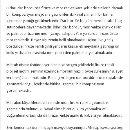
Birinci dar bordürde firuze ve mor renkte kare şeklinde çinilerin damalı
bir kompozisyon meydana getirdikleri iki kaval silmenin birbirine
geçmeler yaptığı görülmektedir. Dar bordür bu gün mermer taklidi taş
sütuncelere dayanmaktadır. İkinci dar bordür, mor renkte kıvrık dallar
ve palmetler üzerine nesih yazıya sahiptir. Yazı yanlarda firuze, üstte
mor renktedir. Beyaz alçı zemin belli olmaktadır. Üçüncü ve geniş
bordürde, firuze renkli çinili şeritlerin kesişerek meydana getirdiği on
kollu yıldızların arasında mor çinilerden palmetler yer almaktadır.
Mihrab nişinin üstünde yer alan dikdörtgen şeklindeki firuze renkli
bitkisel motifli zeminin üzerinde mor kufi yazı (Tövbe suresinin 18. ayeti
kerimesi) bulunmaktadır. Bunu çevreleyen dar bordürlerden dıştakinde
geometrik örgü, içtekinde bitkisel geçmeli bir kompozisyon
görülmektedir.
Mihrabın köşeliklerinde üzerinde mor, firuze renkte geometrik
geçmelerin bulunduğu kaval silme birer düğüm yapmakta ve
düğümlerin ortasında da firuze renkte ajurlu iki kabara yer almaktadır.
Sivri kemerli az derin niş açık maviye boyanmıştır. Mihrap kavsarası beş