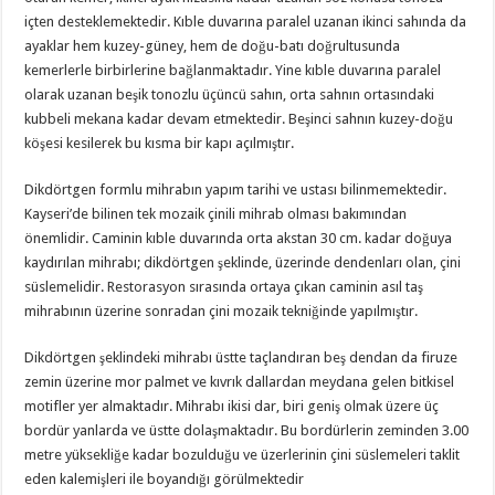
içten desteklemektedir. Kıble duvarına paralel uzanan ikinci sahında da
ayaklar hem kuzey-güney, hem de doğu-batı doğrultusunda
kemerlerle birbirlerine bağlanmaktadır. Yine kıble duvarına paralel
olarak uzanan beşik tonozlu üçüncü sahın, orta sahnın ortasındaki
kubbeli mekana kadar devam etmektedir. Beşinci sahnın kuzey-doğu
köşesi kesilerek bu kısma bir kapı açılmıştır.
Dikdörtgen formlu mihrabın yapım tarihi ve ustası bilinmemektedir.
Kayseri’de bilinen tek mozaik çinili mihrab olması bakımından
önemlidir. Caminin kıble duvarında orta akstan 30 cm. kadar doğuya
kaydırılan mihrabı; dikdörtgen şeklinde, üzerinde dendenları olan, çini
süslemelidir. Restorasyon sırasında ortaya çıkan caminin asıl taş
mihrabının üzerine sonradan çini mozaik tekniğinde yapılmıştır.
Dikdörtgen şeklindeki mihrabı üstte taçlandıran beş dendan da firuze
zemin üzerine mor palmet ve kıvrık dallardan meydana gelen bitkisel
motifler yer almaktadır. Mihrabı ikisi dar, biri geniş olmak üzere üç
bordür yanlarda ve üstte dolaşmaktadır. Bu bordürlerin zeminden 3.00
metre yüksekliğe kadar bozulduğu ve üzerlerinin çini süslemeleri taklit
eden kalemişleri ile boyandığı görülmektedir