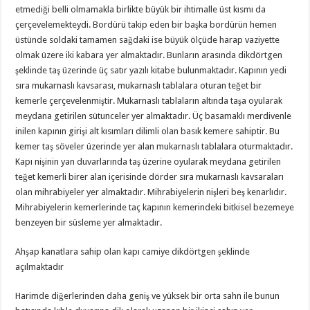
etmediği belli olmamakla birlikte büyük bir ihtimalle üst kısmı da
çerçevelemekteydi. Bordürü takip eden bir başka bordürün hemen
üstünde soldaki tamamen sağdaki ise büyük ölçüde harap vaziyette
olmak üzere iki kabara yer almaktadır. Bunların arasında dikdörtgen
şeklinde taş üzerinde üç satır yazılı kitabe bulunmaktadır. Kapının yedi
sıra mukarnaslı kavsarası, mukarnaslı tablalara oturan teğet bir
kemerle çerçevelenmiştir. Mukarnaslı tablaların altında taşa oyularak
meydana getirilen sütunceler yer almaktadır. Üç basamaklı merdivenle
inilen kapının girişi alt kısımları dilimli olan basık kemere sahiptir. Bu
kemer taş söveler üzerinde yer alan mukarnaslı tablalara oturmaktadır.
Kapı nişinin yan duvarlarında taş üzerine oyularak meydana getirilen
teğet kemerli birer alan içerisinde dörder sıra mukarnaslı kavsaraları
olan mihrabiyeler yer almaktadır. Mihrabiyelerin nişleri beş kenarlıdır.
Mihrabiyelerin kemerlerinde taç kapının kemerindeki bitkisel bezemeye
benzeyen bir süsleme yer almaktadır.
Ahşap kanatlara sahip olan kapı camiye dikdörtgen şeklinde
açılmaktadır
Harimde diğerlerinden daha geniş ve yüksek bir orta sahn ile bunun