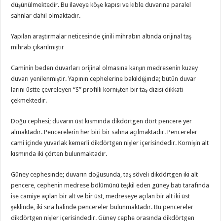
düşünülmektedir. Bu ilaveye köşe kapısı ve kıble duvarına paralel
sahnlar dahil olmaktadır.
Yapılan araştırmalar neticesinde çinili mihrabın altında orijinal taş
mihrab çıkarılmıştır
Caminin beden duvarları orijinal olmasına karşın medresenin kuzey
duvarı yenilenmiştir. Yapının cephelerine bakıldığında; bütün duvar
larını üstte çevreleyen “S” profilli kornişten bir taş dizisi dikkati
çekmektedir.
Doğu cephesi; duvarın üst kısmında dikdörtgen dört pencere yer
almaktadır. Pencerelerin her biri bir sahna açılmaktadır. Pencereler
cami içinde yuvarlak kemerli dikdörtgen nişler içerisindedir. Kornişin alt
kısmında iki çörten bulunmaktadır.
Güney cephesinde; duvarın doğusunda, taş söveli dikdörtgen iki alt
pencere, cephenin medrese bölümünü teşkil eden güney batı tarafında
ise camiye açılan bir alt ve bir üst, medreseye açılan bir alt iki üst
şeklinde, iki sıra halinde pencereler bulunmaktadır. Bu pencereler
dikdörtgen nişler içerisindedir. Güney cephe orasında dikdörtgen