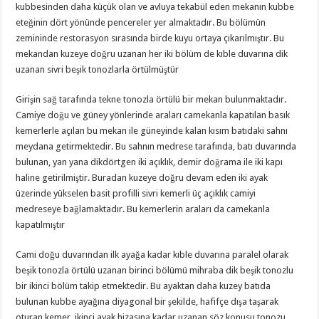
kubbesinden daha küçük olan ve avluya tekabül eden mekanın kubbe
eteğinin dört yönünde pencereler yer almaktadır. Bu bölümün
zemininde restorasyon sırasında birde kuyu ortaya çıkarılmıştır. Bu
mekandan kuzeye doğru uzanan her iki bölüm de kıble duvarına dik
uzanan sivri beşik tonozlarla örtülmüştür
Girişin sağ tarafında tekne tonozla örtülü bir mekan bulunmaktadır.
Camiye doğu ve güney yönlerinde araları camekanla kapatılan basık
kemerlerle açılan bu mekan ile güneyinde kalan kısım batıdaki sahnı
meydana getirmektedir. Bu sahnın medrese tarafında, batı duvarında
bulunan, yan yana dikdörtgen iki açıklık, demir doğrama ile iki kapı
haline getirilmiştir. Buradan kuzeye doğru devam eden iki ayak
üzerinde yükselen basit profilli sivri kemerli üç açıklık camiyi
medreseye bağlamaktadır. Bu kemerlerin araları da camekanla
kapatılmıştır
Cami doğu duvarından ilk ayağa kadar kıble duvarına paralel olarak
beşik tonozla örtülü uzanan birinci bölümü mihraba dik beşik tonozlu
bir ikinci bölüm takip etmektedir. Bu ayaktan daha kuzey batıda
bulunan kubbe ayağına diyagonal bir şekilde, hafifçe dışa taşarak
oturan kemer, ikinci ayak hizasına kadar uzanan söz konusu tonozu