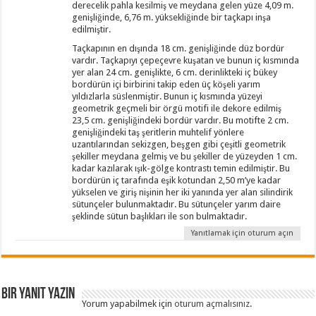
derecelik pahla kesilmiş ve meydana gelen yüze 4,09 m.
genişliğinde, 6,76 m. yüksekliğinde bir taçkapı inşa
edilmiştir.
Taçkapının en dışında 18 cm. genişliğinde düz bordür
vardır. Taçkapıyı çepeçevre kuşatan ve bunun iç kısmında
yer alan 24 cm. genişlikte, 6 cm. derinlikteki iç bükey
bordürün içi birbirini takip eden üç köşeli yarım
yıldızlarla süslenmiştir. Bunun iç kısmında yüzeyi
geometrik geçmeli bir örgü motifi ile dekore edilmiş
23,5 cm. genişliğindeki bordür vardır. Bu motifte 2 cm.
genişliğindeki taş şeritlerin muhtelif yönlere
uzantılarından sekizgen, beşgen gibi çeşitli geometrik
şekiller meydana gelmiş ve bu şekiller de yüzeyden 1 cm.
kadar kazılarak ışık-gölge kontrastı temin edilmiştir. Bu
bordürün iç tarafında eşik kotundan 2,50 m’ye kadar
yükselen ve giriş nişinin her iki yanında yer alan silindirik
sütunçeler bulunmaktadır. Bu sütunçeler yarım daire
şeklinde sütun başlıkları ile son bulmaktadır.
Yanıtlamak için oturum açın
Bir yanıt yazın
Yorum yapabilmek için
oturum açmalısınız
.