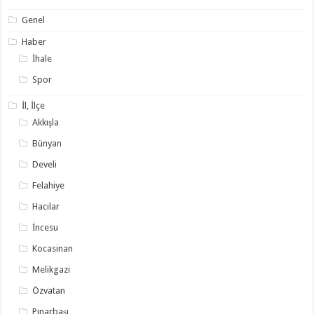
Genel
Haber
İhale
Spor
İl, İlçe
Akkışla
Bünyan
Develi
Felahiye
Hacılar
İncesu
Kocasinan
Melikgazi
Özvatan
Pınarbaşı