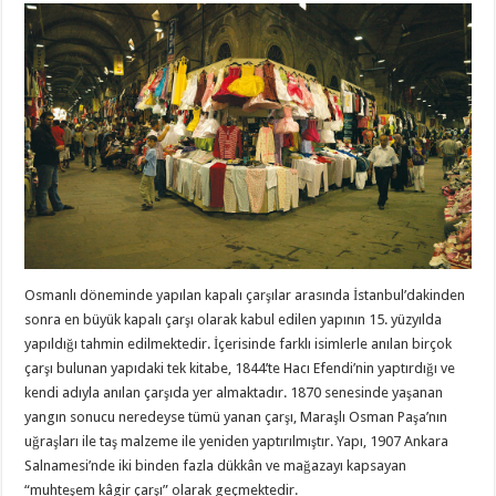
Osmanlı döneminde yapılan kapalı çarşılar arasında İstanbul’dakinden
sonra en büyük kapalı çarşı olarak kabul edilen yapının 15. yüzyılda
yapıldığı tahmin edilmektedir. İçerisinde farklı isimlerle anılan birçok
çarşı bulunan yapıdaki tek kitabe, 1844’te Hacı Efendi’nin yaptırdığı ve
kendi adıyla anılan çarşıda yer almaktadır. 1870 senesinde yaşanan
yangın sonucu neredeyse tümü yanan çarşı, Maraşlı Osman Paşa’nın
uğraşları ile taş malzeme ile yeniden yaptırılmıştır. Yapı, 1907 Ankara
Salnamesi’nde iki binden fazla dükkân ve mağazayı kapsayan
“muhteşem kâgir çarşı” olarak geçmektedir.