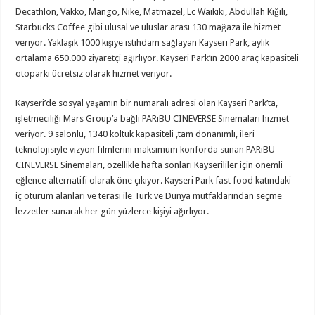
Decathlon, Vakko, Mango, Nike, Matmazel, Lc Waikiki, Abdullah Kiğılı,
Starbucks Coffee gibi ulusal ve uluslar arası 130 mağaza ile hizmet
veriyor. Yaklaşık 1000 kişiye istihdam sağlayan Kayseri Park, aylık
ortalama 650.000 ziyaretçi ağırlıyor. Kayseri Park’ın 2000 araç kapasiteli
otoparkı ücretsiz olarak hizmet veriyor.
Kayseri’de sosyal yaşamın bir numaralı adresi olan Kayseri Park’ta,
işletmeciliği Mars Group’a bağlı PARiBU CINEVERSE Sinemaları hizmet
veriyor. 9 salonlu, 1340 koltuk kapasiteli ,tam donanımlı, ileri
teknolojisiyle vizyon filmlerini maksimum konforda sunan PARiBU
CINEVERSE Sinemaları, özellikle hafta sonları Kayserililer için önemli
eğlence alternatifi olarak öne çıkıyor. Kayseri Park fast food katındaki
iç oturum alanları ve terası ile Türk ve Dünya mutfaklarından seçme
lezzetler sunarak her gün yüzlerce kişiyi ağırlıyor.