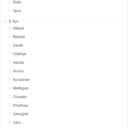
İhale
Spor
İl, İlçe
Akkışla
Bünyan
Develi
Felahiye
Hacılar
İncesu
Kocasinan
Melikgazi
Özvatan
Pınarbaşı
Sarıoğlan
Sarız